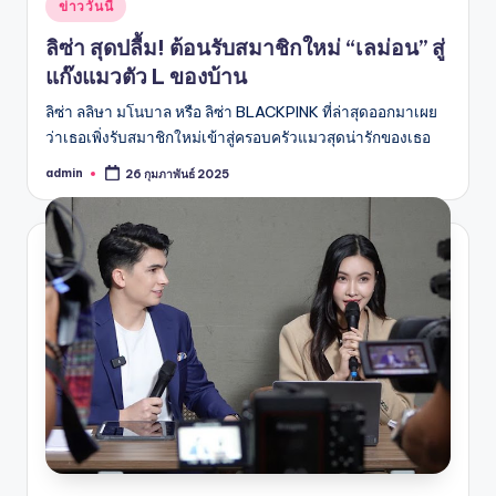
Posted
ข่าววันนี้
in
ลิซ่า สุดปลื้ม! ต้อนรับสมาชิกใหม่ “เลม่อน” สู่
แก๊งแมวตัว L ของบ้าน
ลิซ่า ลลิษา มโนบาล หรือ ลิซ่า BLACKPINK ที่ล่าสุดออกมาเผย
ว่าเธอเพิ่งรับสมาชิกใหม่เข้าสู่ครอบครัวแมวสุดน่ารักของเธอ
admin
26 กุมภาพันธ์ 2025
Posted
by