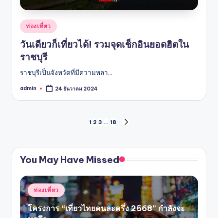
Posted
ท่องเที่ยว
in
วันเดียวก็เที่ยวได้! รวมจุดเช็กอินยอดฮิตใน
ราชบุรี
ราชบุรีเป็นจังหวัดที่มีความหลา…
admin
24 ธันวาคม 2024
Posted
by
แนะแนว
1
2
3
…
18
NEXT
PAGE
เรื่อง
You May Have Missed
Posted
ท่องเที่ยว
in
โครงการ “เที่ยวไทยคนละครึ่ง 2568” กำลังจะ