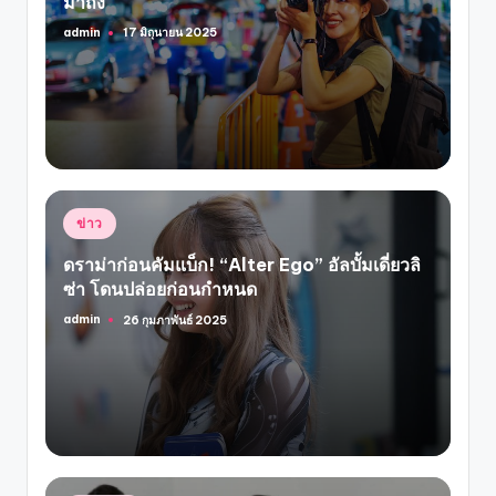
มาถึง
admin
17 มิถุนายน 2025
Posted
by
Posted
ข่าว
in
ดราม่าก่อนคัมแบ็ก! “Alter Ego” อัลบั้มเดี่ยวลิ
ซ่า โดนปล่อยก่อนกำหนด
admin
26 กุมภาพันธ์ 2025
Posted
by