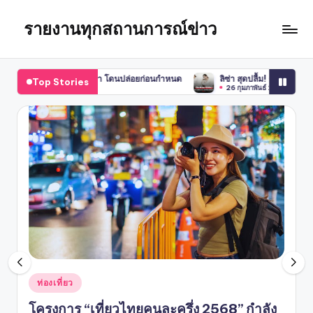
รายงานทุกสถานการณ์ข่าว
Skip
to
content
ี่ยวลิซ่า โดนปล่อยก่อนกำหนด
ลิซ่า สุดปลื้ม! ต้อนรับสมาชิกใหม่ “เลม่อน” สู่แ
Top Stories
26 กุมภาพันธ์ 2025
Posted
ท่องเที่ยว
in
โครงการ “เที่ยวไทยคนละครึ่ง 2568” กำลัง