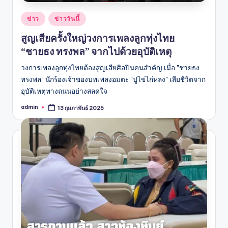
Posted
ข่าว
ข่าววันนี้
in
สูญเสียครั้งใหญ่วงการเพลงลูกทุ่งไทย
“ชายธง ทรงพล” จากไปด้วยอุบัติเหตุ
วงการเพลงลูกทุ่งไทยต้องสูญเสียศิลปินคนสำคัญ เมื่อ "ชายธง
ทรงพล" นักร้องเจ้าของบทเพลงอมตะ "ปูไข่ไก่หลง" เสียชีวิตจาก
อุบัติเหตุทางถนนอย่างสลดใจ
admin
13 กุมภาพันธ์ 2025
Posted
by