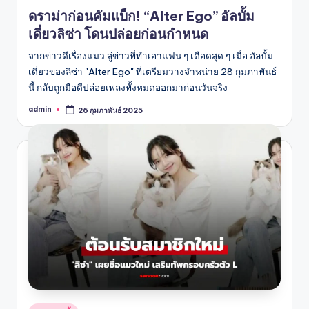
in
ดราม่าก่อนคัมแบ็ก! “Alter Ego” อัลบั้ม
เดี่ยวลิซ่า โดนปล่อยก่อนกำหนด
จากข่าวดีเรื่องแมว สู่ข่าวที่ทำเอาแฟน ๆ เดือดสุด ๆ เมื่อ อัลบั้ม
เดี่ยวของลิซ่า "Alter Ego" ที่เตรียมวางจำหน่าย 28 กุมภาพันธ์
นี้ กลับถูกมือดีปล่อยเพลงทั้งหมดออกมาก่อนวันจริง
admin
26 กุมภาพันธ์ 2025
Posted
by