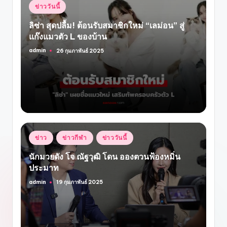
Posted
ข่าววันนี้
in
ลิซ่า สุดปลื้ม! ต้อนรับสมาชิกใหม่ “เลม่อน” สู่
แก๊งแมวตัว L ของบ้าน
admin
26 กุมภาพันธ์ 2025
Posted
by
Posted
ข่าว
ข่าวกีฬา
ข่าววันนี้
in
นักมวยดัง โจ ณัฐวุฒิ โดน อองตวนฟ้องหมิ่น
ประมาท
admin
19 กุมภาพันธ์ 2025
Posted
by