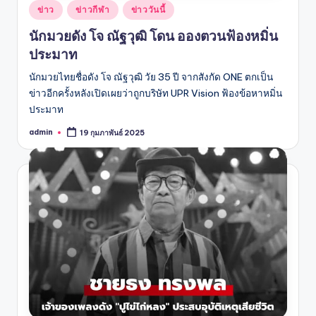
Posted
ข่าว
ข่าวกีฬา
ข่าววันนี้
in
นักมวยดัง โจ ณัฐวุฒิ โดน อองตวนฟ้องหมิ่น
ประมาท
นักมวยไทยชื่อดัง โจ ณัฐวุฒิ วัย 35 ปี จากสังกัด ONE ตกเป็น
ข่าวอีกครั้งหลังเปิดเผยว่าถูกบริษัท UPR Vision ฟ้องข้อหาหมิ่น
ประมาท
admin
19 กุมภาพันธ์ 2025
Posted
by