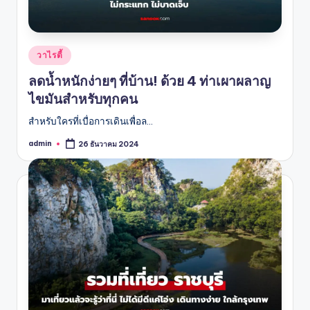
Posted
วาไรตี้
in
ลดน้ำหนักง่ายๆ ที่บ้าน! ด้วย 4 ท่าเผาผลาญ
ไขมันสำหรับทุกคน
สำหรับใครที่เบื่อการเดินเพื่อล…
admin
26 ธันวาคม 2024
Posted
by