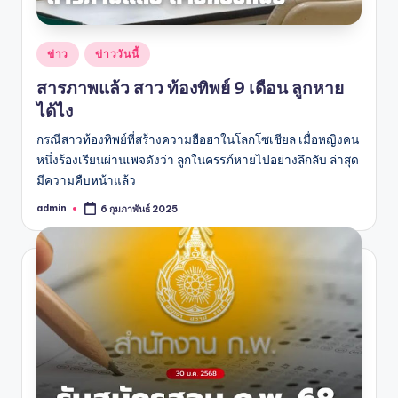
Posted
ข่าว
ข่าววันนี้
in
สารภาพแล้ว สาว ท้องทิพย์ 9 เดือน ลูกหาย
ได้ไง
กรณีสาวท้องทิพย์ที่สร้างความฮือฮาในโลกโซเชียล เมื่อหญิงคน
หนึ่งร้องเรียนผ่านเพจดังว่า ลูกในครรภ์หายไปอย่างลึกลับ ล่าสุด
มีความคืบหน้าแล้ว
admin
6 กุมภาพันธ์ 2025
Posted
by