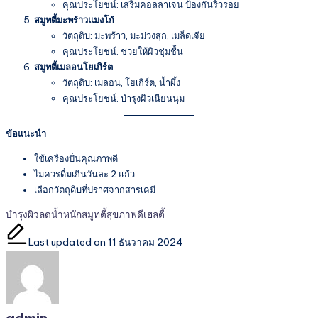
คุณประโยชน์: เสริมคอลลาเจน ป้องกันริ้วรอย
สมูทตี้มะพร้าวแมงโก้
วัตถุดิบ: มะพร้าว, มะม่วงสุก, เมล็ดเจีย
คุณประโยชน์: ช่วยให้ผิวชุ่มชื้น
สมูทตี้เมลอนโยเกิร์ต
วัตถุดิบ: เมลอน, โยเกิร์ต, น้ำผึ้ง
คุณประโยชน์: บำรุงผิวเนียนนุ่ม
ข้อแนะนำ
ใช้เครื่องปั่นคุณภาพดี
ไม่ควรดื่มเกินวันละ 2 แก้ว
เลือกวัตถุดิบที่ปราศจากสารเคมี
Tags:
บำรุงผิว
ลดน้ำหนัก
สมูทตี้
สุขภาพดี
เฮลตี้
Last updated on 11 ธันวาคม 2024
admin