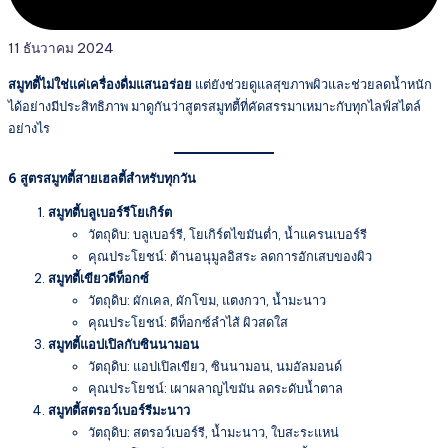
11 ธันวาคม 2024
สมูทตี้ไม่ใช่แค่เครื่องดื่มแสนอร่อย
แต่ยังช่วยดูแลสุขภาพผิวและช่วยลดน้ำหนัก
ได้อย่างมีประสิทธิภาพ มาดูกันว่าสูตรสมูทตี้ที่คัดสรรมาเหมาะกับทุกไลฟ์สไตล์
อย่างไร
6 สูตรสมูทตี้สายเฮลตี้สำหรับทุกวัน
สมูทตี้บลูเบอร์รีโยเกิร์ต
วัตถุดิบ: บลูเบอร์รี, โยเกิร์ตไขมันต่ำ, น้ำแครนเบอร์รี
คุณประโยชน์: ต้านอนุมูลอิสระ ลดการอักเสบของผิว
สมูทตี้เขียวดีท็อกซ์
วัตถุดิบ: ผักเคล, ผักโขม, แตงกวา, น้ำมะนาว
คุณประโยชน์: ดีท็อกซ์ลำไส้ ผิวสดใส
สมูทตี้แอปเปิลกับซินนามอน
วัตถุดิบ: แอปเปิลเขียว, ซินนามอน, นมอัลมอนด์
คุณประโยชน์: เผาผลาญไขมัน ลดระดับน้ำตาล
สมูทตี้สตรอว์เบอร์รีมะนาว
วัตถุดิบ: สตรอว์เบอร์รี, น้ำมะนาว, ใบสะระแหน่