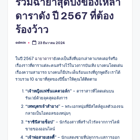
รวมฉายาสุดปังของเหล่า
ดาราดัง ปี 2567 ที่ต้อง
ร้องว้าว
admin
23 ธันวาคม 2024
Posted
by
ในปี 2567
ฉายาดารา
ยังคงเป็นสิ่งที่บอกเล่าคาแรคเตอร์หรือ
เรื่องราวที่ดาราแต่ละคนสร้างไว้ในวงการบันเทิง บางคนโดดเด่น
เรื่องความสามารถ บางคนก็มีประเด็นร้อนแรงที่ถูกพูดถึง เราได้
รวบรวม 10 ฉายาที่สุดของปีนี้มาให้คุณได้ติดตาม
“เจ้าหญิงแฟชั่นแคตวอล์ก”
– ดาราสาวที่โดดเด่นบน
รันเวย์ด้วยลุคสุดอลังการ
“เทพบุตรเจ้าสำอาง”
– พระเอกหนุ่มที่มีสไตล์ดูแลตัวเองจน
กลายเป็นไอดอลของหนุ่มๆ
“ราชินีสายช็อป”
– นักร้องสาวที่สร้างไวรัลจากการไลฟ์
ขายของออนไลน์
“เจ้าพ่อสายเฮลตี้”
– นักแสดงชายที่ปลุกกระแสการออก