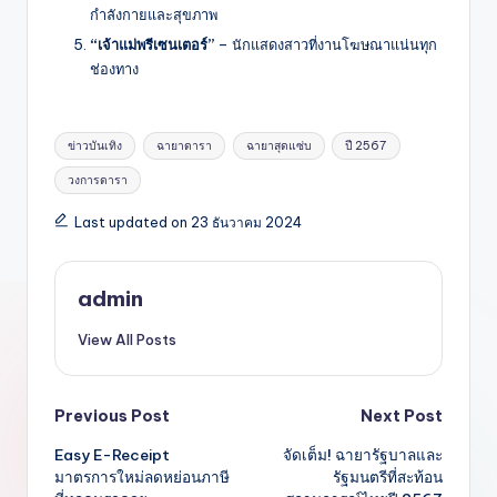
กำลังกายและสุขภาพ
“เจ้าแม่พรีเซนเตอร์”
– นักแสดงสาวที่งานโฆษณาแน่นทุก
ช่องทาง
Tags:
ข่าวบันเทิง
ฉายาดารา
ฉายาสุดแซ่บ
ปี 2567
วงการดารา
Last updated on 23 ธันวาคม 2024
admin
View All Posts
Post
Previous Post
Next Post
Easy E-Receipt
จัดเต็ม! ฉายารัฐบาลและ
navigation
มาตรการใหม่ลดหย่อนภาษี
รัฐมนตรีที่สะท้อน