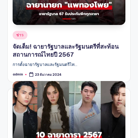
Posted
ข่าว
in
จัดเต็ม! ฉายารัฐบาลและรัฐมนตรีที่สะท้อน
สถานการณ์ไทยปี 2567
การตั้งฉายารัฐบาลและรัฐมนตรีไท…
admin
23 ธันวาคม 2024
Posted
by