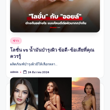
Posted
ข่าว
in
โลชั่น vs น้ำมันบำรุงผิว ข้อดี-ข้อเสียที่คุณ
ควรรู้
ผลิตภัณฑ์บำรุงผิวมีให้เลือกหลา…
admin
24 ธันวาคม 2024
Posted
by