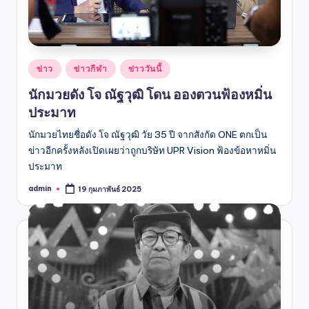
Posted
ข่าว
ข่าวกีฬา
ข่าววันนี้
in
นักมวยดัง โจ ณัฐวุฒิ โดน อองตวนฟ้องหมิ่น
ประมาท
นักมวยไทยชื่อดัง โจ ณัฐวุฒิ วัย 35 ปี จากสังกัด ONE ตกเป็น
ข่าวอีกครั้งหลังเปิดเผยว่าถูกบริษัท UPR Vision ฟ้องข้อหาหมิ่น
ประมาท
admin
19 กุมภาพันธ์ 2025
Posted
by