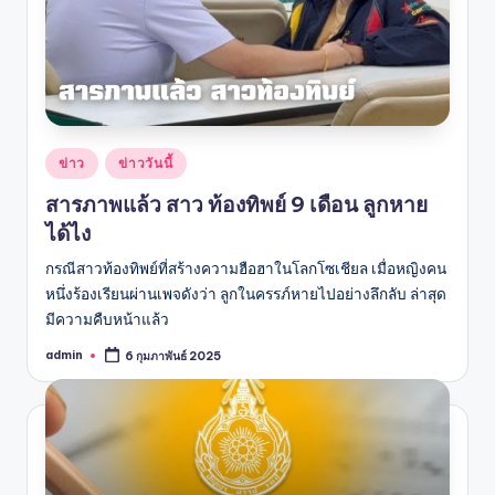
Posted
ข่าว
ข่าววันนี้
in
สารภาพแล้ว สาว ท้องทิพย์ 9 เดือน ลูกหาย
ได้ไง
กรณีสาวท้องทิพย์ที่สร้างความฮือฮาในโลกโซเชียล เมื่อหญิงคน
หนึ่งร้องเรียนผ่านเพจดังว่า ลูกในครรภ์หายไปอย่างลึกลับ ล่าสุด
มีความคืบหน้าแล้ว
admin
6 กุมภาพันธ์ 2025
Posted
by