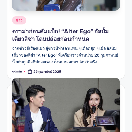
Posted
ข่าว
in
ดราม่าก่อนคัมแบ็ก! “Alter Ego” อัลบั้ม
เดี่ยวลิซ่า โดนปล่อยก่อนกำหนด
จากข่าวดีเรื่องแมว สู่ข่าวที่ทำเอาแฟน ๆ เดือดสุด ๆ เมื่อ อัลบั้ม
เดี่ยวของลิซ่า "Alter Ego" ที่เตรียมวางจำหน่าย 28 กุมภาพันธ์
นี้ กลับถูกมือดีปล่อยเพลงทั้งหมดออกมาก่อนวันจริง
admin
26 กุมภาพันธ์ 2025
Posted
by