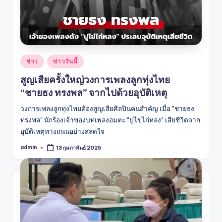
Posted
ข่าว
ข่าววันนี้
in
สูญเสียครั้งใหญ่วงการเพลงลูกทุ่งไทย
“ชายธง ทรงพล” จากไปด้วยอุบัติเหตุ
วงการเพลงลูกทุ่งไทยต้องสูญเสียศิลปินคนสำคัญ เมื่อ "ชายธง
ทรงพล" นักร้องเจ้าของบทเพลงอมตะ "ปูไข่ไก่หลง" เสียชีวิตจาก
อุบัติเหตุทางถนนอย่างสลดใจ
admin
13 กุมภาพันธ์ 2025
Posted
by