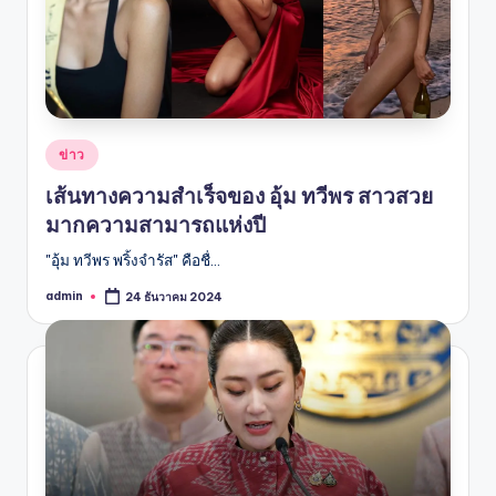
Posted
ข่าว
in
เส้นทางความสำเร็จของ อุ้ม ทวีพร สาวสวย
มากความสามารถแห่งปี
"อุ้ม ทวีพร พริ้งจำรัส" คือชื่…
admin
24 ธันวาคม 2024
Posted
by