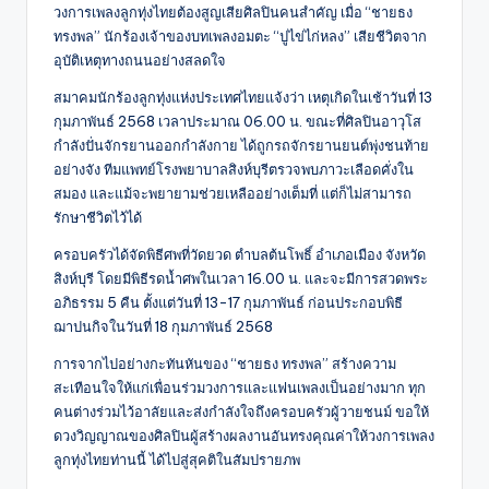
วงการเพลงลูกทุ่งไทยต้องสูญเสียศิลปินคนสำคัญ เมื่อ “ชายธง
ทรงพล” นักร้องเจ้าของบทเพลงอมตะ “ปูไข่ไก่หลง” เสียชีวิตจาก
อุบัติเหตุทางถนนอย่างสลดใจ
สมาคมนักร้องลูกทุ่งแห่งประเทศไทยแจ้งว่า เหตุเกิดในเช้าวันที่ 13
กุมภาพันธ์ 2568 เวลาประมาณ 06.00 น. ขณะที่ศิลปินอาวุโส
กำลังปั่นจักรยานออกกำลังกาย ได้ถูกรถจักรยานยนต์พุ่งชนท้าย
อย่างจัง ทีมแพทย์โรงพยาบาลสิงห์บุรีตรวจพบภาวะเลือดคั่งใน
สมอง และแม้จะพยายามช่วยเหลืออย่างเต็มที่ แต่ก็ไม่สามารถ
รักษาชีวิตไว้ได้
ครอบครัวได้จัดพิธีศพที่วัดยวด ตำบลต้นโพธิ์ อำเภอเมือง จังหวัด
สิงห์บุรี โดยมีพิธีรดน้ำศพในเวลา 16.00 น. และจะมีการสวดพระ
อภิธรรม 5 คืน ตั้งแต่วันที่ 13-17 กุมภาพันธ์ ก่อนประกอบพิธี
ฌาปนกิจในวันที่ 18 กุมภาพันธ์ 2568
การจากไปอย่างกะทันหันของ “ชายธง ทรงพล” สร้างความ
สะเทือนใจให้แก่เพื่อนร่วมวงการและแฟนเพลงเป็นอย่างมาก ทุก
คนต่างร่วมไว้อาลัยและส่งกำลังใจถึงครอบครัวผู้วายชนม์ ขอให้
ดวงวิญญาณของศิลปินผู้สร้างผลงานอันทรงคุณค่าให้วงการเพลง
ลูกทุ่งไทยท่านนี้ ได้ไปสู่สุคติในสัมปรายภพ