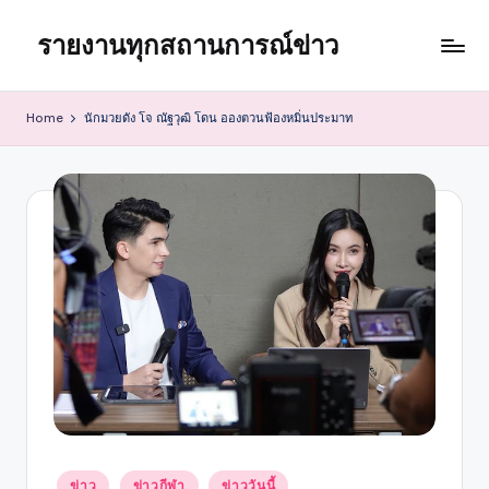
รายงานทุกสถานการณ์ข่าว
Skip
to
content
Home
นักมวยดัง โจ ณัฐวุฒิ โดน อองตวนฟ้องหมิ่นประมาท
Posted
ข่าว
ข่าวกีฬา
ข่าววันนี้