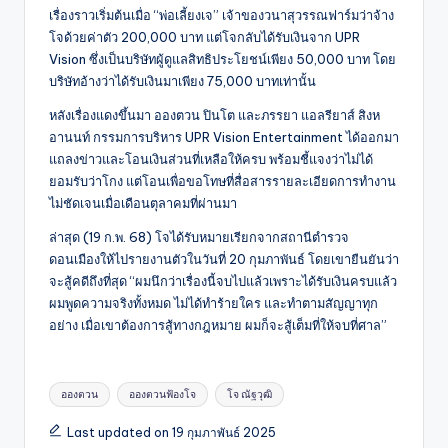
เรื่องราวเริ่มต้นเมื่อ “พ่อเลี้ยงเจ” เจ้าของวนาสุวรรณฟาร์มว่าจ้าง
โจด้วยค่าตัว 200,000 บาท แต่โจกลับได้รับเงินจาก UPR
Vision ซึ่งเป็นบริษัทผู้ดูแลสิทธิประโยชน์เพียง 50,000 บาท โดย
บริษัทอ้างว่าได้รับเงินมาเพียง 75,000 บาทเท่านั้น
หลังเรื่องแดงขึ้นมา อองตวน ปินโต และภรรยา แอลรียาส์ สิงห
อานนท์ กรรมการบริหาร UPR Vision Entertainment ได้ออกมา
แถลงข่าวและโอนเงินส่วนที่เหลือให้ครบ พร้อมชี้แจงว่าไม่ได้
ยอมรับว่าโกง แต่โอนเพื่อขอโทษที่สื่อสารรายละเอียดการทำงาน
ไม่ชัดเจนเมื่อเดือนตุลาคมที่ผ่านมา
ล่าสุด (19 ก.พ. 68) โจได้รับหมายเรียกจากสถานีตำรวจ
ดอนเมืองให้ไปรายงานตัวในวันที่ 20 กุมภาพันธ์ โดยเขายืนยันว่า
จะสู้คดีถึงที่สุด “ผมนึกว่าเรื่องนี้จบไปแล้วเพราะได้รับเงินครบแล้ว
ผมพูดความจริงทั้งหมด ไม่ได้ทำร้ายใคร และทำตามสัญญาทุก
อย่าง เมื่อเขาต้องการสู้ทางกฎหมาย ผมก็จะสู้เต็มที่ให้จบที่ศาล”
Tags:
อองตวน
อองตวนฟ้องโจ
โจ ณัฐวุฒิ
Last updated on 19 กุมภาพันธ์ 2025