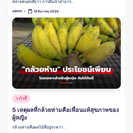
หลายคนสงสัยว่า การดื่มน้ำสามาร…
admin
18 ธันวาคม 2024
Posted
by
Posted
วาไรตี้
in
5 เหตุผลที่กล้วยห่ามคือเพื่อนแท้สุขภาพของ
ผู้หญิง
กล้วยห่ามคือผลไม้ที่อยู่ระหว่า…