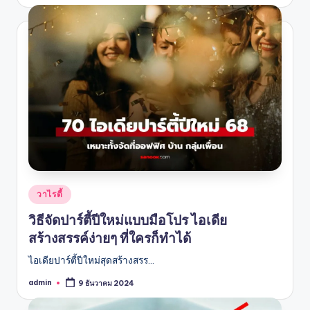
by
Posted
วาไรตี้
in
วิธีจัดปาร์ตี้ปีใหม่แบบมือโปร ไอเดีย
สร้างสรรค์ง่ายๆ ที่ใครก็ทำได้
ไอเดียปาร์ตี้ปีใหม่สุดสร้างสรร…
admin
9 ธันวาคม 2024
Posted
by