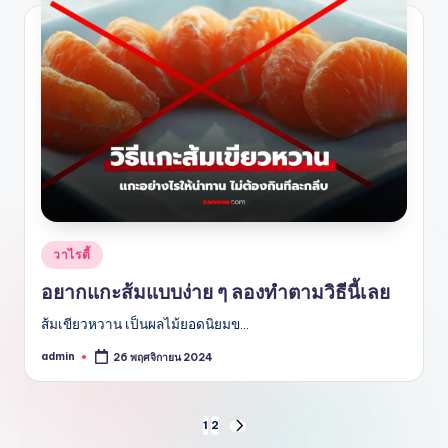
Posted
วาไรตี้
in
อยากแกะส้มแบบง่าย ๆ ลองทำตามวิธีนี้เลย
ส้มเขียวหวาน เป็นผลไม้ยอดนิยมข…
admin
26 พฤศจิกายน 2024
Posted
by
แนะแนว
1
2
NEXT