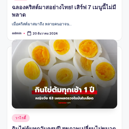
in
ฉลองคริสต์มาสอย่างไทย! เสิร์ฟ 7 เมนูนี้ไม่มี
พลาด
เมื่อคริสต์มาสมาถึง หลายคนอาจน…
admin
20 ธันวาคม 2024
Posted
by
Posted
วาไรตี้
in
กินไข่ต้มทุกวันครบปี สุขภาพเปลี่ยนไปขนาด