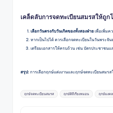
เคล็ดลับการจดทะเบียนสมรสให้ถูก
เลือกวันตรงกับวันเกิดของทั้งสองฝ่าย
เพื่อเพิ่ม
หากเป็นไปได้ ควรเลือกจดทะเบียนในวันพระจันทร
เตรียมเอกสารให้ครบถ้วน เช่น บัตรประชาชนแ
สรุป:
การเลือกฤกษ์แต่งงานและฤกษ์จดทะเบียนสมรสในปี 
ฤกษ์จดทะเบียนสมรส
ฤกษ์ดิถีเรียงหมอน
ฤกษ์มงคลค
Tags: