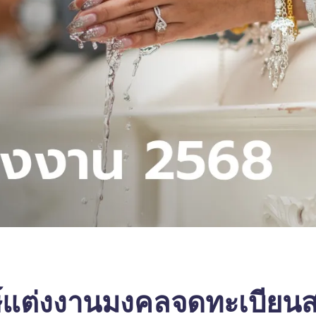
ฤกษ์แต่งงานมงคลจดทะเบีย