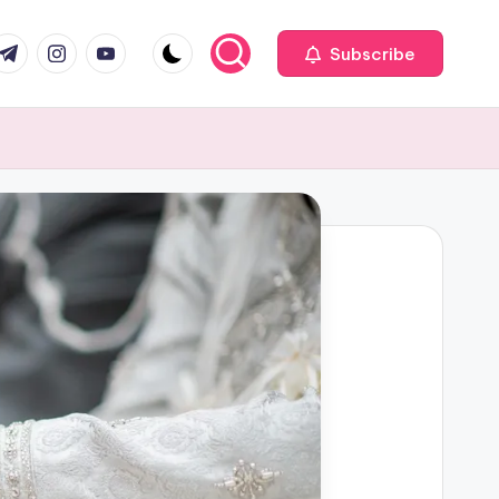
com
r.com
.me
instagram.com
youtube.com
Subscribe