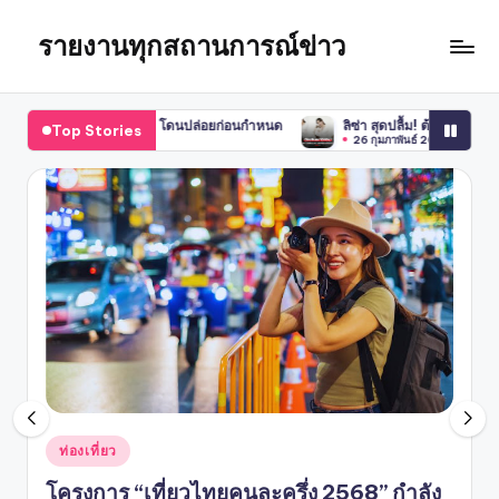
รายงานทุกสถานการณ์ข่าว
Skip
to
content
่ยวลิซ่า โดนปล่อยก่อนกำหนด
ลิซ่า สุดปลื้ม! ต้อนรับสมาชิกใหม่ “เลม่อน” สู่แก
Top Stories
26 กุมภาพันธ์ 2025
Posted
ท่องเที่ยว
in
โครงการ “เที่ยวไทยคนละครึ่ง 2568” กำลัง