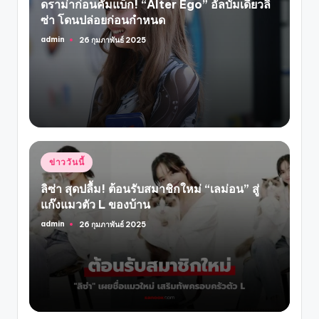
ดราม่าก่อนคัมแบ็ก! “Alter Ego” อัลบั้มเดี่ยวลิ
ซ่า โดนปล่อยก่อนกำหนด
admin
26 กุมภาพันธ์ 2025
Posted
by
Posted
ข่าววันนี้
in
ลิซ่า สุดปลื้ม! ต้อนรับสมาชิกใหม่ “เลม่อน” สู่
แก๊งแมวตัว L ของบ้าน
admin
26 กุมภาพันธ์ 2025
Posted
by