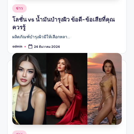
Posted
ข่าว
in
โลชั่น vs น้ำมันบำรุงผิว ข้อดี-ข้อเสียที่คุณ
ควรรู้
ผลิตภัณฑ์บำรุงผิวมีให้เลือกหลา…
admin
24 ธันวาคม 2024
Posted
by
Posted