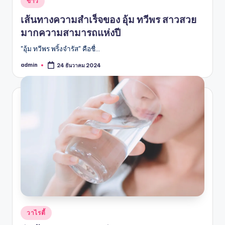
ข่าว
in
เส้นทางความสำเร็จของ อุ้ม ทวีพร สาวสวย
มากความสามารถแห่งปี
"อุ้ม ทวีพร พริ้งจำรัส" คือชื่…
admin
24 ธันวาคม 2024
Posted
by
Posted
วาไรตี้
in