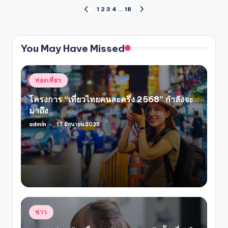
แนะแนว
1
2
3
4
…
18
PREVIOUS
NEXT
PAGE
PAGE
เรื่อง
You May Have Missed
Posted
ท่องเที่ยว
in
โครงการ “เที่ยวไทยคนละครึ่ง 2568” กำลังจะ
มาถึง
admin
17 มิถุนายน 2025
Posted
by
Posted
ข่าว
in