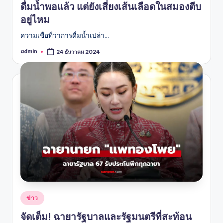
ดื่มน้ำพอแล้ว แต่ยังเสี่ยงเส้นเลือดในสมองตีบ
อยู่ไหม
ความเชื่อที่ว่าการดื่มน้ำเปล่า…
admin
24 ธันวาคม 2024
Posted
by
Posted
ข่าว
in
จัดเต็ม! ฉายารัฐบาลและรัฐมนตรีที่สะท้อน