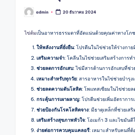
admin
20 ธันวาคม 2024
Posted
by
ไข่ต้ม
เป็นอาหารธรรมดาที่อัดแน่นด้วยคุณค่าทางโภชนา
ให้พลังงานที่ยั่งยืน
: โปรตีนในไข่ช่วยให้ร่างกา
เสริมความจำ
: โคลีนในไข่ช่วยเสริมสร้างกา
ช่วยลดการอักเสบ
: ไข่มีสารต้านการอักเสบที่ช่ว
เหมาะสำหรับทุกวัย
: สารอาหารในไข่ช่วยบำรุงเด็ก
ช่วยลดความดันโลหิต
: โพแทสเซียมในไข่ช่วยล
กระตุ้นการเผาผลาญ
: โปรตีนช่วยเพิ่มอัตราก
ช่วยป้องกันโรคโลหิตจาง
: มีธาตุเหล็กที่ช่วยเส
เสริมสร้างสุขภาพหัวใจ
: โอเมก้า 3 และไขมันด
ง่ายต่อการควบคุมแคลอรี
: เหมาะสำหรับคนที่ต