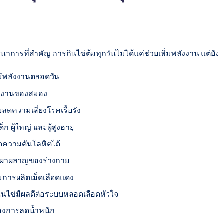
การที่สำคัญ การกินไข่ต้มทุกวันไม่ได้แค่ช่วยเพิ่มพลังงาน แต่ยั
ยมีพลังงานตลอดวัน
รทำงานของสมอง
ยลดความเสี่ยงโรคเรื้อรัง
 ผู้ใหญ่ และผู้สูงอายุ
ดความดันโลหิตได้
ารเผาผลาญของร่างกาย
ริมการผลิตเม็ดเลือดแดง
ีในไข่มีผลดีต่อระบบหลอดเลือดหัวใจ
้องการลดน้ำหนัก