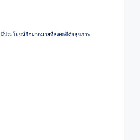
งมีประโยชน์อีกมากมายที่ส่งผลดีต่อสุขภาพ