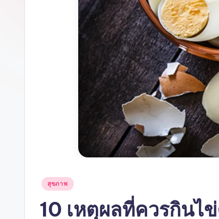
Posted
สุขภาพ
in
10 เหตุผลที่ควรกินไข่