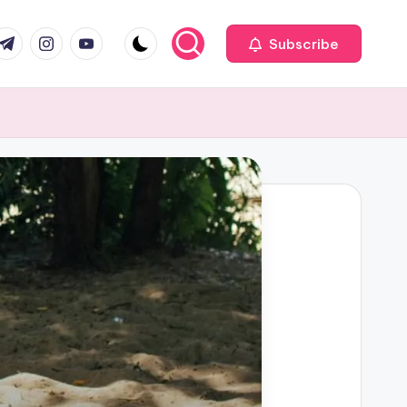
com
r.com
.me
instagram.com
youtube.com
Subscribe