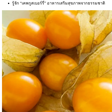
รู้จัก “เคพกูสเบอร์รี่” อาหารเสริมสุขภาพจากธรรมชาติ