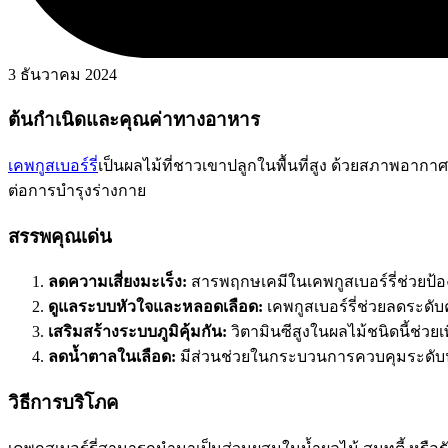
3 ธันวาคม 2024
ต้นกำเนิดและคุณค่าทางอาหาร
เคพกูสเบอร์รี่
เป็นผลไม้ที่ชาวเขาปลูกในพื้นที่สูง ด้วยสภาพอากา
ต่อการบำรุงร่างกาย
สรรพคุณเด่น
ลดความเสี่ยงมะเร็ง:
สารพฤกษเคมีในเคพกูสเบอร์รี่ช่วยป้
ดูแลระบบหัวใจและหลอดเลือด:
เคพกูสเบอร์รี่ช่วยลดระด
เสริมสร้างระบบภูมิคุ้มกัน:
วิตามินซีสูงในผลไม้ชนิดนี้ช่ว
ลดน้ำตาลในเลือด:
มีส่วนช่วยในกระบวนการควบคุมระดับน
วิธีการบริโภค