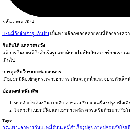
3 ธันวาคม 2024
บะหมี่กึ่งสำเร็จรูปกินดิบ
เป็นทางเลือกของหลายคนที่ต้องการความร
กินดิบได้ แต่ควรระวัง
แม้การกินบะหมี่กึ่งสำเร็จรูปแบบดิบจะไม่เป็นอันตรายร้ายแร
เกินไป
การดูดซึมในระบบย่อยอาหาร
เมื่อบะหมี่ดิบเข้าสู่กระเพาะอาหาร เส้นจะดูดน้ำและขยายตัวเล็
ข้อแนะนำเพิ่มเติม
หากจำเป็นต้องกินแบบดิบ ควรลดปริมาณเครื่องปรุง เพื่อเลี่
ไม่ควรกินบะหมี่ดิบแทนอาหารหลัก ควรเสริมด้วยผักหรือโป
Tags:
กระเพาะอาหาร
กินบะหมี่ดิบ
บะหมี่สำเร็จรูป
สุขภาพปลอดภัย
โซเด