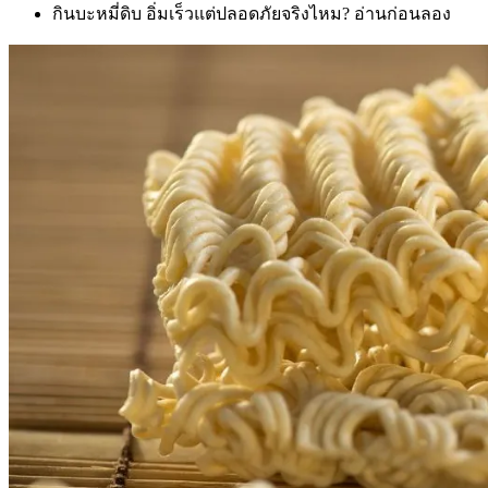
กินบะหมี่ดิบ อิ่มเร็วแต่ปลอดภัยจริงไหม? อ่านก่อนลอง