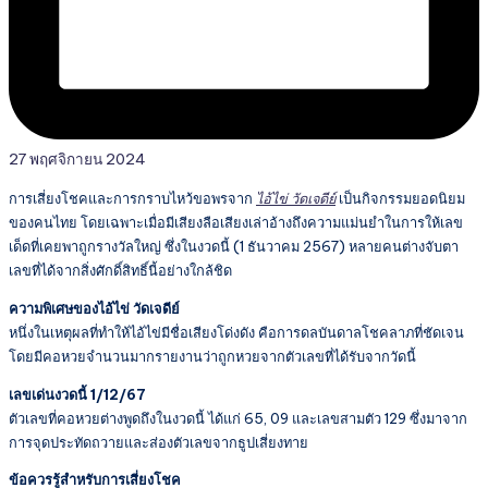
27 พฤศจิกายน 2024
การเสี่ยงโชคและการกราบไหว้ขอพรจาก
ไอ้ไข่ วัดเจดีย์
เป็นกิจกรรมยอดนิยม
ของคนไทย โดยเฉพาะเมื่อมีเสียงลือเสียงเล่าอ้างถึงความแม่นยำในการให้เลข
เด็ดที่เคยพาถูกรางวัลใหญ่ ซึ่งในงวดนี้ (1 ธันวาคม 2567) หลายคนต่างจับตา
เลขที่ได้จากสิ่งศักดิ์สิทธิ์นี้อย่างใกล้ชิด
ความพิเศษของไอ้ไข่ วัดเจดีย์
หนึ่งในเหตุผลที่ทำให้ไอ้ไข่มีชื่อเสียงโด่งดัง คือการดลบันดาลโชคลาภที่ชัดเจน
โดยมีคอหวยจำนวนมากรายงานว่าถูกหวยจากตัวเลขที่ได้รับจากวัดนี้
เลขเด่นงวดนี้ 1/12/67
ตัวเลขที่คอหวยต่างพูดถึงในงวดนี้ ได้แก่ 65, 09 และเลขสามตัว 129 ซึ่งมาจาก
การจุดประทัดถวายและส่องตัวเลขจากธูปเสี่ยงทาย
ข้อควรรู้สำหรับการเสี่ยงโชค