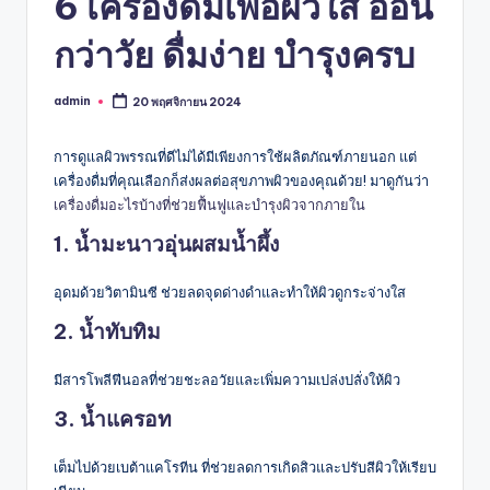
6 เครื่องดื่มเพื่อผิวใส อ่อน
กว่าวัย ดื่มง่าย บำรุงครบ
admin
20 พฤศจิกายน 2024
Posted
by
การดูแลผิวพรรณที่ดีไม่ได้มีเพียงการใช้ผลิตภัณฑ์ภายนอก แต่
เครื่องดื่มที่คุณเลือกก็ส่งผลต่อสุขภาพผิวของคุณด้วย! มาดูกันว่า
เครื่องดื่มอะไรบ้างที่ช่วยฟื้นฟูและบำรุงผิวจากภายใน
1. น้ำมะนาวอุ่นผสมน้ำผึ้ง
อุดมด้วยวิตามินซี ช่วยลดจุดด่างดำและทำให้ผิวดูกระจ่างใส
2. น้ำทับทิม
มีสารโพลีฟีนอลที่ช่วยชะลอวัยและเพิ่มความเปล่งปลั่งให้ผิว
3. น้ำแครอท
เต็มไปด้วยเบต้าแคโรทีน ที่ช่วยลดการเกิดสิวและปรับสีผิวให้เรียบ