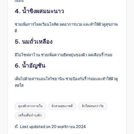
เนียน
4. น้ำขิงผสมมะนาว
ช่วยเพิ่มการไหลเวียนโลหิต ลดอาการบวม และทำให้ผิวดูสุขภาพ
ดี
5. นมถั่วเหลือง
มีไอโซฟลาโวน ช่วยเพิ่มความยืดหยุ่นของผิว ลดเลือนริ้วรอย
6. น้ำอัญชัน
เต็มไปด้วยสารแอนโทไซยานิน ช่วยป้องกันริ้วรอยและทำให้ผิวดู
สดใส
Tags:
ดูแลผิวจากภายใน
ผิวสวยสุขภาพดี
ผิวใสอ่อนกว่าวัย
เครื่องดื่มบำรุงผิว
Last updated on 20 พฤศจิกายน 2024