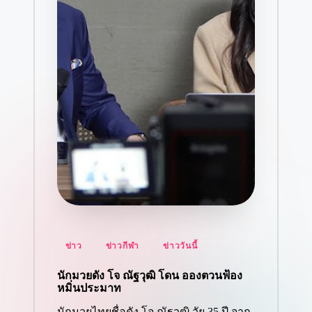
Posted
ข่าว
ข่าวกีฬา
ข่าววันนี้
in
นักมวยดัง โจ ณัฐวุฒิ โดน อองตวนฟ้อง
หมิ่นประมาท
นักมวยไทยชื่อดัง โจ ณัฐวุฒิ วัย 35 ปี จาก