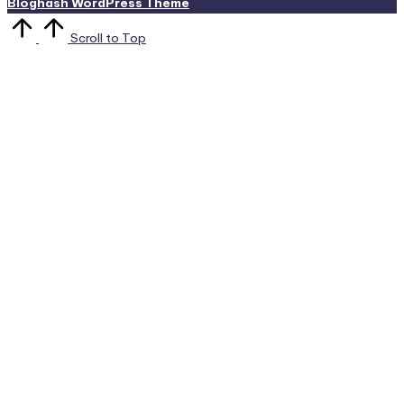
Bloghash WordPress Theme
Scroll to Top