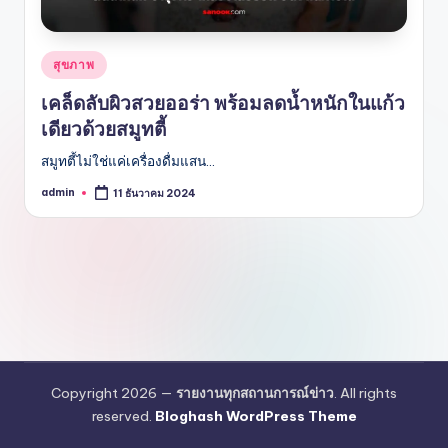
Posted
สุขภาพ
in
เคล็ดลับผิวสวยออร่า พร้อมลดน้ำหนักในแก้ว
เดียวด้วยสมูทตี้
สมูทตี้ไม่ใช่แค่เครื่องดื่มแสน…
admin
11 ธันวาคม 2024
Posted
by
Copyright 2026 —
รายงานทุกสถานการณ์ข่าว
. All rights
reserved.
Bloghash WordPress Theme