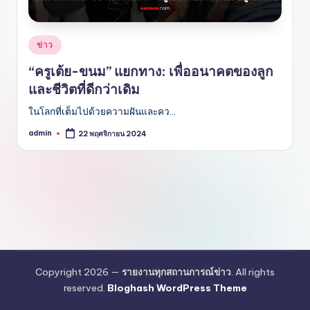
Posted
ข่าว
in
“ครูเต้ย-ขนม” แยกทาง: เพื่ออนาคตของลูก
และชีวิตที่ดีกว่าเดิม
ในโลกที่เต็มไปด้วยความฝันและคว…
admin
22 พฤศจิกายน 2024
Posted
by
Copyright 2026 —
รายงานทุกสถานการณ์ข่าว
. All rights
reserved.
Bloghash WordPress Theme