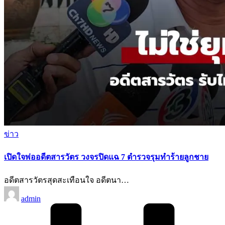
Posted
ข่าว
in
เปิดใจพ่ออดีตสารวัตร วงจรปิดแฉ 7 ตำรวจรุมทำร้ายลูกชาย
อดีตสารวัตรสุดสะเทือนใจ อดีตนา…
Posted
admin
by