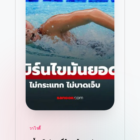
Posted
วาไรตี้
in