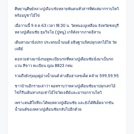
ศิษยานุศิษย์
หลวงปู่เดือนชัย
หลายพันคนทั่วสารทิศแห่มากราบไหว้
พร้อมบูชาไอ้ไข่
เมื่อวานนี้ 9 ส.ค.63 เวลา 18.30 น. วัดหนองงูเหลือม จังหวัดชลบุรี
หลวงปู่เดือนชัย ธฺมวิจโย (ปู่หนู) เกจิดังจากภาคอีสาน
เดินทางมานั่งปรก ประพรมน้ำมนต์ อธิษฐานจิตปลุกเสกไอ้ไข่ วัด
เจดีย์
คอ
หวย
ต่างมานั่งรอดูทะเบียนรถที่หลวงปู่เดือนชัยนั่งมาเป็นรถ
แวน สีขาว ทะเบียน ญณ 8823 กทม.
รวมถึงยังรุมมุงดูอ่างน้ำมนต์ ต่างฮือฮาเลขเด็ด คล้าย 599,59,95
ชาวบ้านอีกรายเล่าว่า พอทราบว่าหลวงปู่เดือนชัยมาปลุกเสกไอ้
ไข่ก็รีบเดินทางรอเช่าไอ้ไข่วัดเจดีย์และมารอกราบไหว้
เพราะตนดีใจที่จะได้พบหลวงปู่เดือนชัย และยังได้ทีเด็ดจากขัน
น้ำมนต์ของหลวงปู่เดือนชัยกลับไปอีกด้วย