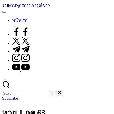
Skip
รายงานทุกสถานการณ์ข่าว
to
content
หน้าแรก
facebook.com
twitter.com
t.me
instagram.com
youtube.com
Subscribe
หวย 1 กค 63