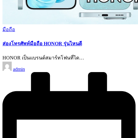
Posted
มือถือ
in
ส่องโทรศัพท์มือถือ HONOR รุ่นไหนดี
HONOR เป็นแบรนด์สมาร์ทโฟนที่ได…
Posted
admin
by