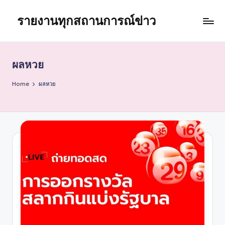
รายงานทุกสถานการณ์ข่าว
Skip
to
content
ผลหวย
Home
ผลหวย